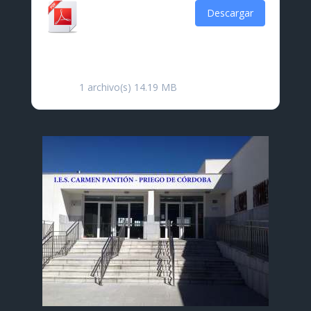
Certificado de
Descargar
Educación
Secundaria
Obligatoria
1 archivo(s)
14.19 MB